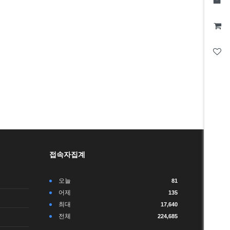
접속자집계
오늘
81
어제
135
최대
17,640
전체
224,685