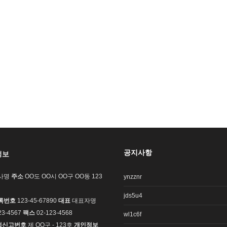
공지사항
정보
사명
주소
OO도 OO시 OO구 OO동 123
ynzznr
jds5u4
록번호
123-45-67890
대표
대표자명
23-4567
팩스
02-123-4568
wl1c6f
업신고번호
제 OO구 - 123호
개인정보