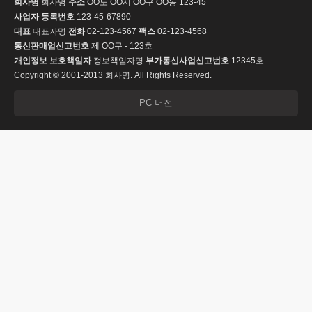
회사명
회사명
주소
OO도 OO시 OO구 OO동 123-45
사업자 등록번호
123-45-67890
대표
대표자명
전화
02-123-4567
팩스
02-123-4568
통신판매업신고번호
제 OO구 - 123호
개인정보 보호책임자
정보책임자명
부가통신사업신고번호
12345호
Copyright © 2001-2013 회사명. All Rights Reserved.
PC 버전