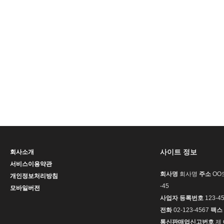
사이트 정보
회사소개
서비스이용약관
회사명
회사명
주소
OO도
개인정보처리방침
-45
모바일버전
사업자 등록번호
123-45
전화
02-123-4567
팩스
통신판매업신고번호
제 